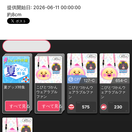
提供開始日: 2026-06-11 00:00:00
約8cm
現在提供している景品一覧
CP専用
127-C
654-C
夏グッズ特集
こびとづかん
こびとづかんウ
こびとづかんウ
ウェアラブル
ェアラブルファ
ェアラブルファ
ファン
ン
ン
1PLAY
1PLAY
すべて見る
すべて見る
575
230
CP
CP