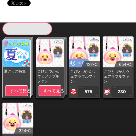
現在提供している景品一覧
CP専用
127-C
654-C
夏グッズ特集
こびとづかん
こびとづかんウ
こびとづかんウ
ウェアラブル
ェアラブルファ
ェアラブルファ
ファン
ン
ン
1PLAY
1PLAY
すべて見る
すべて見る
575
230
CP
CP
324-C