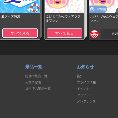
CP専用
夏グッズ特集
こびとづかんウェアラブ
こびとづかんウェ
ルファン
ファン
1PLAY
すべて見る
すべて見る
57
景品一覧
お知らせ
提供中景品一覧
告知
入荷予定表
プライズ情報
提供済み景品一覧
イベント
アップデート
メンテナンス