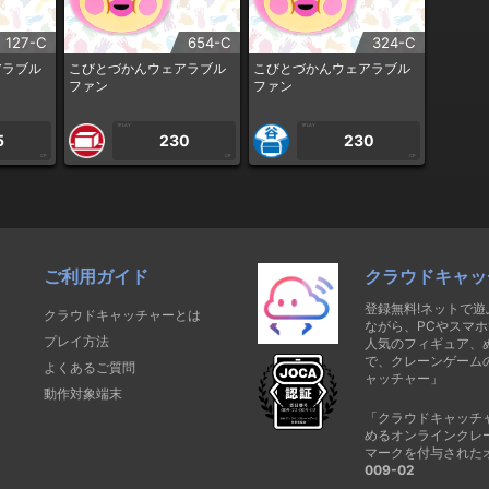
127-C
654-C
324-C
アラブル
こびとづかんウェアラブル
こびとづかんウェアラブル
ファン
ファン
1PLAY
1PLAY
5
230
230
CP
CP
CP
ご利用ガイド
クラウドキャッ
登録無料!ネットで
クラウドキャッチャーとは
ながら、PCやスマホ
プレイ方法
人気のフィギュア、
で、クレーンゲーム
よくあるご質問
ャッチャー」
動作対象端末
「クラウドキャッチ
めるオンラインクレ
マークを付与された
009-02