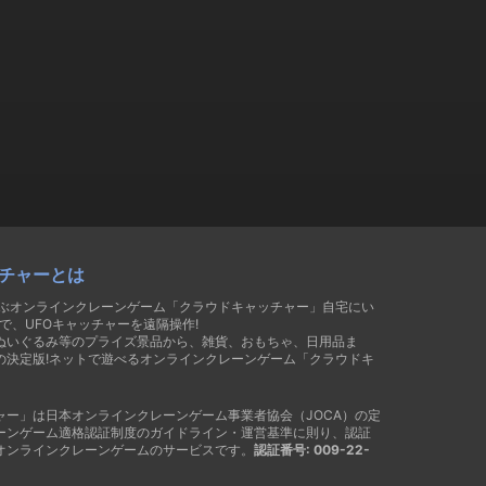
チャーとは
遊ぶオンラインクレーンゲーム「クラウドキャッチャー」自宅にい
で、UFOキャッチャーを遠隔操作!
ぬいぐるみ等のプライズ景品から、雑貨、おもちゃ、日用品ま
の決定版!ネットで遊べるオンラインクレーンゲーム「クラウドキ
ャー」は日本オンラインクレーンゲーム事業者協会（JOCA）の定
ーンゲーム適格認証制度のガイドライン・運営基準に則り、認証
オンラインクレーンゲームのサービスです。
認証番号: 009-22-