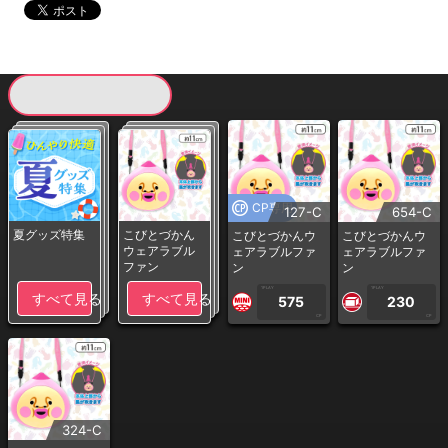
現在提供している景品一覧
CP専用
127-C
654-C
夏グッズ特集
こびとづかん
こびとづかんウ
こびとづかんウ
ウェアラブル
ェアラブルファ
ェアラブルファ
ファン
ン
ン
1PLAY
1PLAY
すべて見る
すべて見る
575
230
CP
CP
324-C