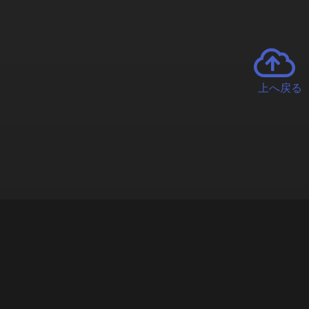
上へ戻る
チャーとは
遊ぶオンラインクレーンゲーム「クラウドキャッチャー」自宅にい
で、UFOキャッチャーを遠隔操作!