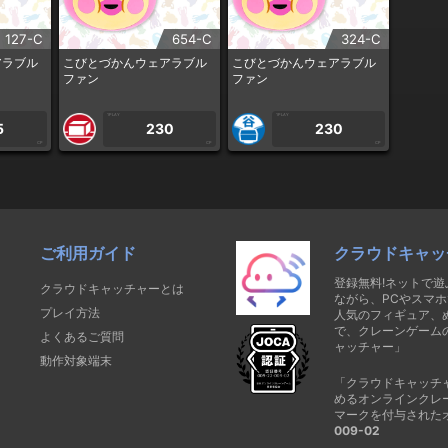
127-C
654-C
324-C
アラブル
こびとづかんウェアラブル
こびとづかんウェアラブル
ファン
ファン
1PLAY
1PLAY
5
230
230
CP
CP
CP
ご利用ガイド
クラウドキャッ
登録無料!ネットで
クラウドキャッチャーとは
ながら、PCやスマホ
プレイ方法
人気のフィギュア、
で、クレーンゲーム
よくあるご質問
ャッチャー」
動作対象端末
「クラウドキャッチ
めるオンラインクレ
マークを付与された
009-02