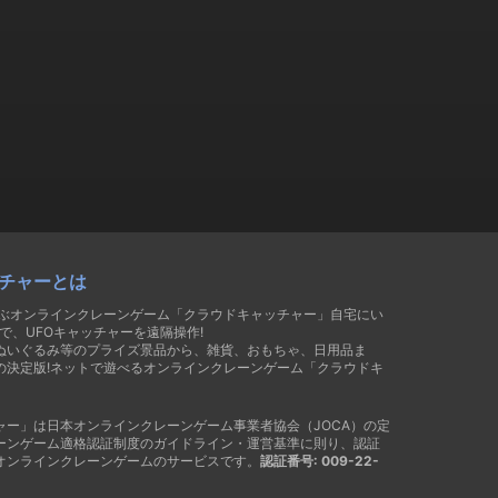
チャーとは
遊ぶオンラインクレーンゲーム「クラウドキャッチャー」自宅にい
で、UFOキャッチャーを遠隔操作!
ぬいぐるみ等のプライズ景品から、雑貨、おもちゃ、日用品ま
の決定版!ネットで遊べるオンラインクレーンゲーム「クラウドキ
ャー」は日本オンラインクレーンゲーム事業者協会（JOCA）の定
ーンゲーム適格認証制度のガイドライン・運営基準に則り、認証
オンラインクレーンゲームのサービスです。
認証番号: 009-22-