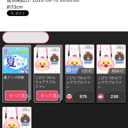
提供開始日: 2026-06-13 00:00:00
約13cm
現在提供している景品一覧
CP専用
127-C
654-C
夏グッズ特集
こびとづかん
こびとづかんウ
こびとづかんウ
ウェアラブル
ェアラブルファ
ェアラブルファ
ファン
ン
ン
1PLAY
1PLAY
すべて見る
すべて見る
575
230
CP
CP