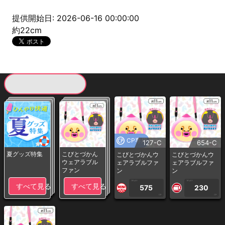
提供開始日: 2026-06-16 00:00:00
約22cm
現在提供している景品一覧
CP専用
127-C
654-C
夏グッズ特集
こびとづかん
こびとづかんウ
こびとづかんウ
ウェアラブル
ェアラブルファ
ェアラブルファ
ファン
ン
ン
1PLAY
1PLAY
すべて見る
すべて見る
575
230
CP
CP