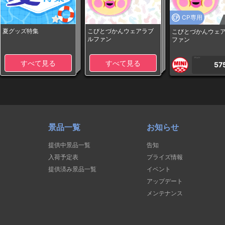
CP専用
夏グッズ特集
こびとづかんウェアラブ
こびとづかんウェ
ルファン
ファン
1PLAY
すべて見る
すべて見る
57
景品一覧
お知らせ
提供中景品一覧
告知
入荷予定表
プライズ情報
提供済み景品一覧
イベント
アップデート
メンテナンス