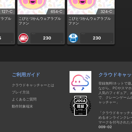
127-C
654-C
324-C
アラブル
こびとづかんウェアラブル
こびとづかんウェアラブル
ファン
ファン
1PLAY
1PLAY
5
230
230
CP
CP
CP
ご利用ガイド
クラウドキャッ
登録無料!ネットで
クラウドキャッチャーとは
ながら、PCやスマホ
プレイ方法
人気のフィギュア、
で、クレーンゲーム
よくあるご質問
ャッチャー」
動作対象端末
「クラウドキャッチ
めるオンラインクレ
マークを付与された
009-02