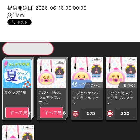
提供開始日: 2026-06-16 00:00:00
約11cm
現在提供している景品一覧
CP専用
127-C
654-C
夏グッズ特集
こびとづかん
こびとづかんウ
こびとづかんウ
ウェアラブル
ェアラブルファ
ェアラブルファ
ファン
ン
ン
1PLAY
1PLAY
すべて見る
すべて見る
575
230
CP
CP