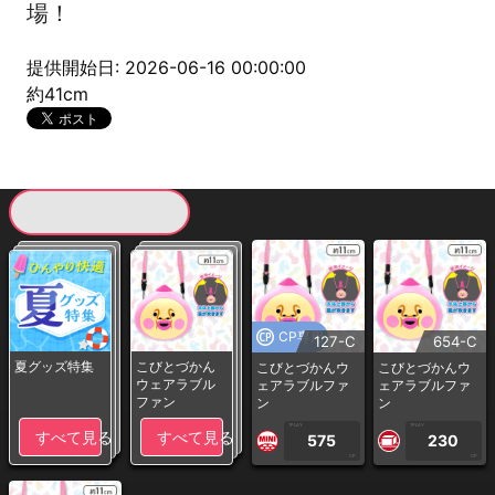
場！
提供開始日: 2026-06-16 00:00:00
約41cm
現在提供している景品一覧
CP専用
127-C
654-C
夏グッズ特集
こびとづかん
こびとづかんウ
こびとづかんウ
ウェアラブル
ェアラブルファ
ェアラブルファ
ファン
ン
ン
1PLAY
1PLAY
すべて見る
すべて見る
575
230
CP
CP