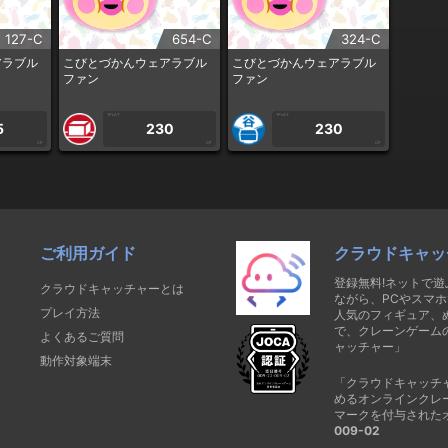
127-C
654-C
324-C
アラブル
こびとづかんウェアラブル
こびとづかんウェアラブル
ファン
ファン
1PLAY
1PLAY
5
230
230
CP
CP
CP
ご利用ガイド
クラウドキャッ
登録無料!ネットで
クラウドキャッチャーとは
ながら、PCやスマホ
プレイ方法
人気のフィギュア、
で、クレーンゲーム
よくあるご質問
ャッチャー」
動作対象端末
「クラウドキャッチ
めるオンラインクレ
マークを付与された
009-02