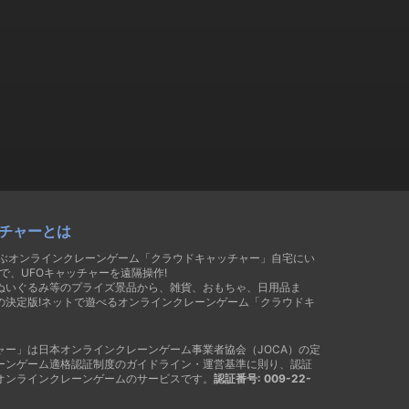
チャーとは
遊ぶオンラインクレーンゲーム「クラウドキャッチャー」自宅にい
で、UFOキャッチャーを遠隔操作!
ぬいぐるみ等のプライズ景品から、雑貨、おもちゃ、日用品ま
の決定版!ネットで遊べるオンラインクレーンゲーム「クラウドキ
ャー」は日本オンラインクレーンゲーム事業者協会（JOCA）の定
ーンゲーム適格認証制度のガイドライン・運営基準に則り、認証
オンラインクレーンゲームのサービスです。
認証番号: 009-22-