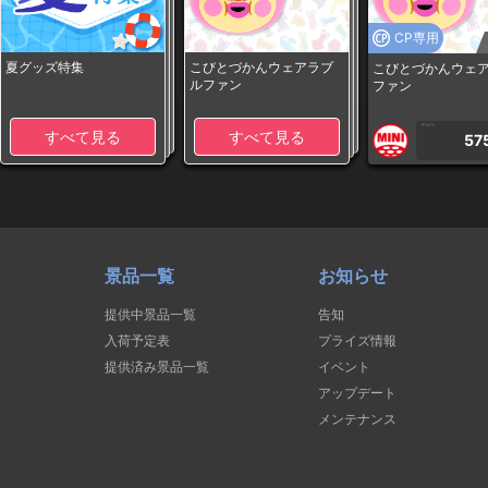
CP専用
夏グッズ特集
こびとづかんウェアラブ
こびとづかんウェ
ルファン
ファン
1PLAY
すべて見る
すべて見る
57
景品一覧
お知らせ
提供中景品一覧
告知
入荷予定表
プライズ情報
提供済み景品一覧
イベント
アップデート
メンテナンス