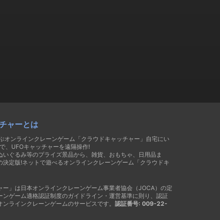
チャーとは
遊ぶオンラインクレーンゲーム「クラウドキャッチャー」自宅にい
で、UFOキャッチャーを遠隔操作!
ぬいぐるみ等のプライズ景品から、雑貨、おもちゃ、日用品ま
の決定版!ネットで遊べるオンラインクレーンゲーム「クラウドキ
ャー」は日本オンラインクレーンゲーム事業者協会（JOCA）の定
ーンゲーム適格認証制度のガイドライン・運営基準に則り、認証
オンラインクレーンゲームのサービスです。
認証番号: 009-22-