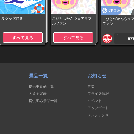
CP専用
夏グッズ特集
こびとづかんウェアラブ
こびとづかんウェ
ルファン
ファン
1PLAY
すべて見る
すべて見る
57
景品一覧
お知らせ
提供中景品一覧
告知
入荷予定表
プライズ情報
提供済み景品一覧
イベント
アップデート
メンテナンス