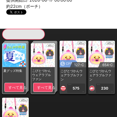
提供開始日: 2026-06-17 00:00:00
約22cm（ポーチ）
現在提供している景品一覧
CP専用
127-C
654-C
夏グッズ特集
こびとづかん
こびとづかんウ
こびとづかんウ
ウェアラブル
ェアラブルファ
ェアラブルファ
ファン
ン
ン
1PLAY
1PLAY
すべて見る
すべて見る
575
230
CP
CP