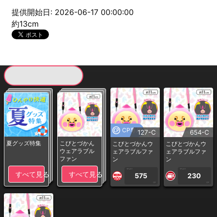
提供開始日: 2026-06-17 00:00:00
約13cm
現在提供している景品一覧
CP専用
127-C
654-C
夏グッズ特集
こびとづかん
こびとづかんウ
こびとづかんウ
ウェアラブル
ェアラブルファ
ェアラブルファ
ファン
ン
ン
1PLAY
1PLAY
すべて見る
すべて見る
575
230
CP
CP