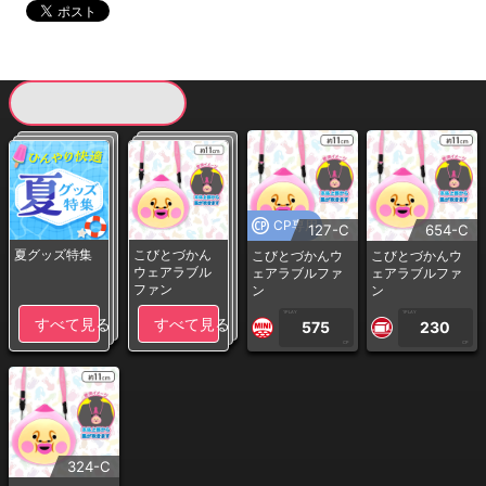
現在提供している景品一覧
CP専用
127-C
654-C
夏グッズ特集
こびとづかん
こびとづかんウ
こびとづかんウ
ウェアラブル
ェアラブルファ
ェアラブルファ
ファン
ン
ン
1PLAY
1PLAY
すべて見る
すべて見る
575
230
CP
CP
324-C