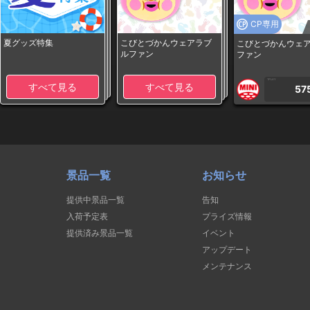
CP専用
夏グッズ特集
こびとづかんウェアラブ
こびとづかんウェ
ルファン
ファン
1PLAY
すべて見る
すべて見る
57
景品一覧
お知らせ
提供中景品一覧
告知
入荷予定表
プライズ情報
提供済み景品一覧
イベント
アップデート
メンテナンス