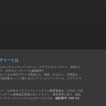
チャーとは
遊ぶオンラインクレーンゲーム「クラウドキャッチャー」自宅にい
で、UFOキャッチャーを遠隔操作!
ぬいぐるみ等のプライズ景品から、雑貨、おもちゃ、日用品ま
の決定版!ネットで遊べるオンラインクレーンゲーム「クラウドキ
ャー」は日本オンラインクレーンゲーム事業者協会（JOCA）の定
ーンゲーム適格認証制度のガイドライン・運営基準に則り、認証
オンラインクレーンゲームのサービスです。
認証番号: 009-22-