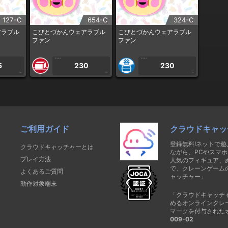
127-C
654-C
324-C
アラブル
こびとづかんウェアラブル
こびとづかんウェアラブル
ファン
ファン
1PLAY
1PLAY
5
230
230
CP
CP
CP
ご利用ガイド
クラウドキャッ
登録無料!ネットで
クラウドキャッチャーとは
ながら、PCやスマホ
プレイ方法
人気のフィギュア、
で、クレーンゲーム
よくあるご質問
ャッチャー」
動作対象端末
「クラウドキャッチ
めるオンラインクレ
マークを付与された
009-02