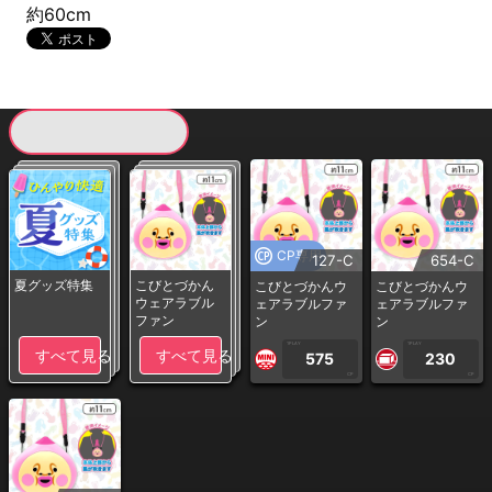
約60cm
現在提供している景品一覧
CP専用
127-C
654-C
夏グッズ特集
こびとづかん
こびとづかんウ
こびとづかんウ
ウェアラブル
ェアラブルファ
ェアラブルファ
ファン
ン
ン
1PLAY
1PLAY
すべて見る
すべて見る
575
230
CP
CP