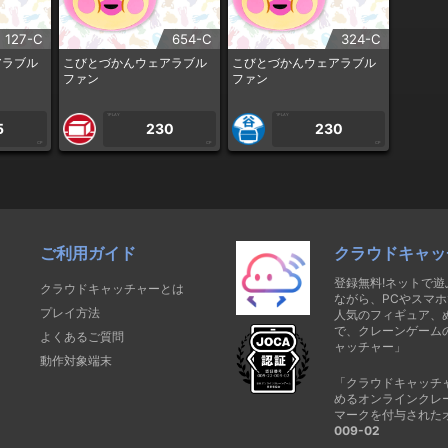
127-C
654-C
324-C
アラブル
こびとづかんウェアラブル
こびとづかんウェアラブル
ファン
ファン
1PLAY
1PLAY
5
230
230
CP
CP
CP
ご利用ガイド
クラウドキャッ
登録無料!ネットで
クラウドキャッチャーとは
ながら、PCやスマホ
プレイ方法
人気のフィギュア、
で、クレーンゲーム
よくあるご質問
ャッチャー」
動作対象端末
「クラウドキャッチ
めるオンラインクレ
マークを付与された
009-02