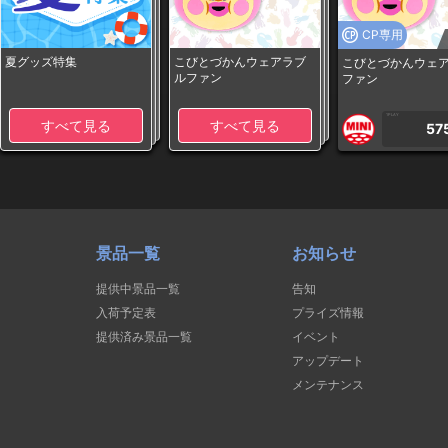
CP専用
夏グッズ特集
こびとづかんウェアラブ
こびとづかんウェ
ルファン
ファン
1PLAY
すべて見る
すべて見る
57
景品一覧
お知らせ
提供中景品一覧
告知
入荷予定表
プライズ情報
提供済み景品一覧
イベント
アップデート
メンテナンス