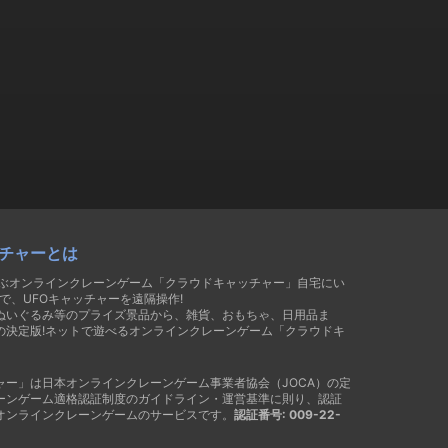
チャーとは
遊ぶオンラインクレーンゲーム「クラウドキャッチャー」自宅にい
で、UFOキャッチャーを遠隔操作!
ぬいぐるみ等のプライズ景品から、雑貨、おもちゃ、日用品ま
の決定版!ネットで遊べるオンラインクレーンゲーム「クラウドキ
ャー」は日本オンラインクレーンゲーム事業者協会（JOCA）の定
ーンゲーム適格認証制度のガイドライン・運営基準に則り、認証
オンラインクレーンゲームのサービスです。
認証番号: 009-22-