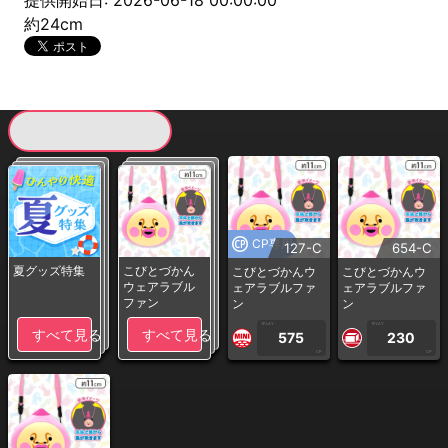
提供開始日: 2026-06-18 00:00:00
約24cm
現在提供している景品一覧
CP専用
127-C
654-C
夏グッズ特集
こびとづかん
こびとづかんウ
こびとづかんウ
ウェアラブル
ェアラブルファ
ェアラブルファ
ファン
ン
ン
1PLAY
1PLAY
すべて見る
すべて見る
575
230
CP
CP