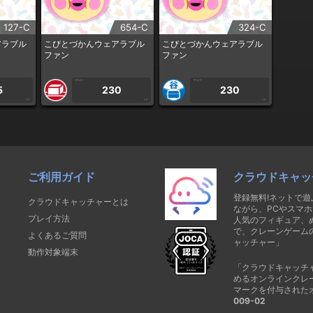
127-C
654-C
324-C
アラブル
こびとづかんウェアラブル
こびとづかんウェアラブル
ファン
ファン
1PLAY
1PLAY
5
230
230
CP
CP
CP
ご利用ガイド
クラウドキャッ
登録無料!ネットで
クラウドキャッチャーとは
ながら、PCやスマホ
プレイ方法
人気のフィギュア、
で、クレーンゲーム
よくあるご質問
ャッチャー」
動作対象端末
「クラウドキャッチ
めるオンラインクレ
マークを付与された
009-02