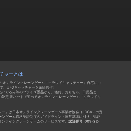
チャーとは
遊ぶオンラインクレーンゲーム「クラウドキャッチャー」自宅にい
で、UFOキャッチャーを遠隔操作!
ぬいぐるみ等のプライズ景品から、雑貨、おもちゃ、日用品ま
の決定版!ネットで遊べるオンラインクレーンゲーム「クラウドキ
ャー」は日本オンラインクレーンゲーム事業者協会（JOCA）の定
ーンゲーム適格認証制度のガイドライン・運営基準に則り、認証
オンラインクレーンゲームのサービスです。
認証番号: 009-22-