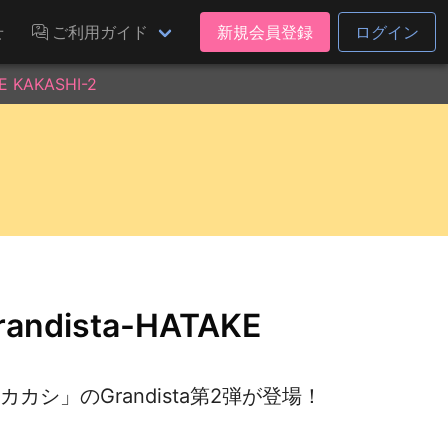
せ
ご利用ガイド
新規会員登録
ログイン
 KAKASHI-2
ndista-HATAKE
カシ」のGrandista第2弾が登場！