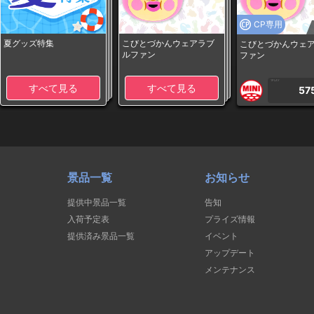
CP専用
夏グッズ特集
こびとづかんウェアラブ
こびとづかんウェ
ルファン
ファン
1PLAY
すべて見る
すべて見る
57
景品一覧
お知らせ
提供中景品一覧
告知
入荷予定表
プライズ情報
提供済み景品一覧
イベント
アップデート
メンテナンス