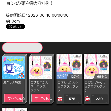
ョンの第4弾が登場！
提供開始日: 2026-06-18 00:00:00
約10cm
現在提供している景品一覧
CP専用
127-C
654-C
夏グッズ特集
こびとづかん
こびとづかんウ
こびとづかんウ
ウェアラブル
ェアラブルファ
ェアラブルファ
ファン
ン
ン
1PLAY
1PLAY
すべて見る
すべて見る
575
230
CP
CP