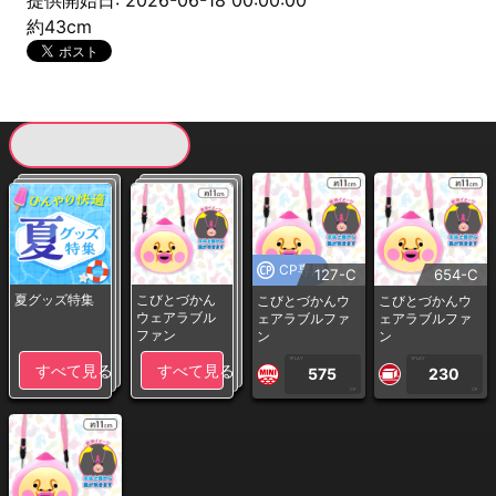
提供開始日: 2026-06-18 00:00:00
約43cm
現在提供している景品一覧
CP専用
127-C
654-C
夏グッズ特集
こびとづかん
こびとづかんウ
こびとづかんウ
ウェアラブル
ェアラブルファ
ェアラブルファ
ファン
ン
ン
1PLAY
1PLAY
すべて見る
すべて見る
575
230
CP
CP