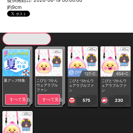
提供開始日: 2026-06-19 00:00:00
約9cm
現在提供している景品一覧
CP専用
127-C
654-C
夏グッズ特集
こびとづかん
こびとづかんウ
こびとづかんウ
ウェアラブル
ェアラブルファ
ェアラブルファ
ファン
ン
ン
1PLAY
1PLAY
すべて見る
すべて見る
575
230
CP
CP