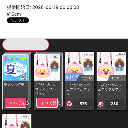
提供開始日: 2026-06-19 00:00:00
約6cm
現在提供している景品一覧
CP専用
127-C
654-C
夏グッズ特集
こびとづかん
こびとづかんウ
こびとづかんウ
ウェアラブル
ェアラブルファ
ェアラブルファ
ファン
ン
ン
1PLAY
1PLAY
すべて見る
すべて見る
575
230
CP
CP