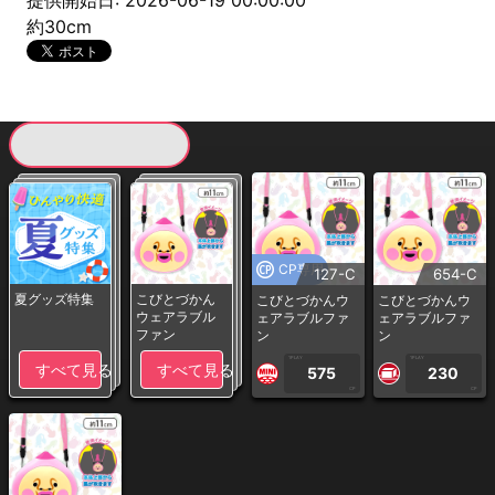
提供開始日: 2026-06-19 00:00:00
約30cm
現在提供している景品一覧
CP専用
127-C
654-C
夏グッズ特集
こびとづかん
こびとづかんウ
こびとづかんウ
ウェアラブル
ェアラブルファ
ェアラブルファ
ファン
ン
ン
1PLAY
1PLAY
すべて見る
すべて見る
575
230
CP
CP