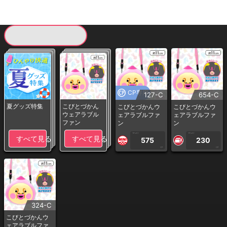
現在提供している景品一覧
CP専用
127-C
654-C
夏グッズ特集
こびとづかん
こびとづかんウ
こびとづかんウ
ウェアラブル
ェアラブルファ
ェアラブルファ
ファン
ン
ン
1PLAY
1PLAY
すべて見る
すべて見る
575
230
CP
CP
324-C
こびとづかんウ
ェアラブルファ