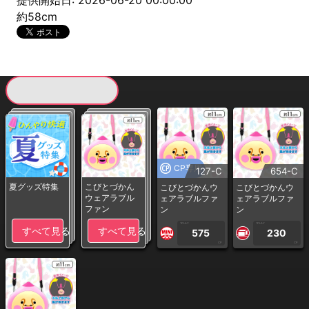
提供開始日: 2026-06-20 00:00:00
約58cm
現在提供している景品一覧
CP専用
127-C
654-C
夏グッズ特集
こびとづかん
こびとづかんウ
こびとづかんウ
ウェアラブル
ェアラブルファ
ェアラブルファ
ファン
ン
ン
1PLAY
1PLAY
すべて見る
すべて見る
575
230
CP
CP