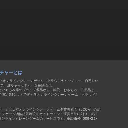
チャーとは
遊ぶオンラインクレーンゲーム「クラウドキャッチャー」自宅にい
で、UFOキャッチャーを遠隔操作!
ぬいぐるみ等のプライズ景品から、雑貨、おもちゃ、日用品ま
の決定版!ネットで遊べるオンラインクレーンゲーム「クラウドキ
ャー」は日本オンラインクレーンゲーム事業者協会（JOCA）の定
ーンゲーム適格認証制度のガイドライン・運営基準に則り、認証
オンラインクレーンゲームのサービスです。
認証番号: 009-22-