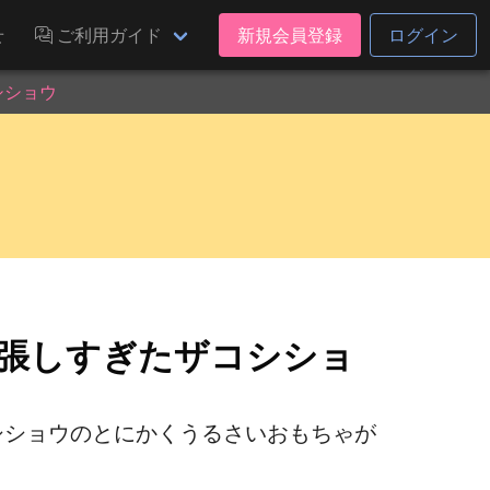
せ
ご利用ガイド
新規会員登録
ログイン
シショウ
誇張しすぎたザコシショ
シショウのとにかくうるさいおもちゃが