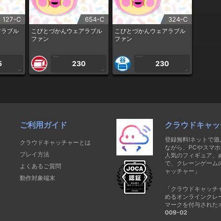
127-C
654-C
324-C
アラブル
こびとづかんウェアラブル
こびとづかんウェアラブル
ファン
ファン
1PLAY
1PLAY
5
230
230
CP
CP
CP
ご利用ガイド
クラウドキャッ
登録無料!ネットで
クラウドキャッチャーとは
ながら、PCやスマホ
プレイ方法
人気のフィギュア、
で、クレーンゲーム
よくあるご質問
ャッチャー」
動作対象端末
「クラウドキャッチ
めるオンラインクレ
マークを付与された
009-02