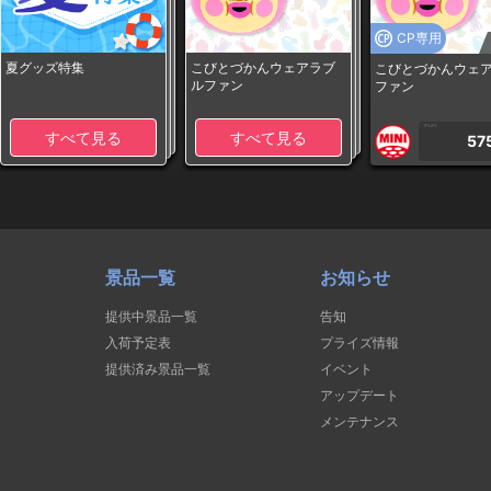
CP専用
夏グッズ特集
こびとづかんウェアラブ
こびとづかんウェ
ルファン
ファン
1PLAY
すべて見る
すべて見る
57
景品一覧
お知らせ
提供中景品一覧
告知
入荷予定表
プライズ情報
提供済み景品一覧
イベント
アップデート
メンテナンス