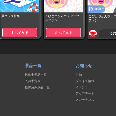
CP専用
夏グッズ特集
こびとづかんウェアラブ
こびとづかんウェ
ルファン
ファン
1PLAY
すべて見る
すべて見る
57
景品一覧
お知らせ
提供中景品一覧
告知
入荷予定表
プライズ情報
提供済み景品一覧
イベント
アップデート
メンテナンス