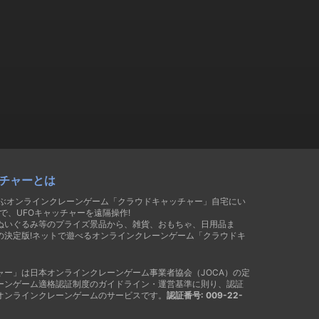
チャーとは
遊ぶオンラインクレーンゲーム「クラウドキャッチャー」自宅にい
で、UFOキャッチャーを遠隔操作!
ぬいぐるみ等のプライズ景品から、雑貨、おもちゃ、日用品ま
の決定版!ネットで遊べるオンラインクレーンゲーム「クラウドキ
ャー」は日本オンラインクレーンゲーム事業者協会（JOCA）の定
ーンゲーム適格認証制度のガイドライン・運営基準に則り、認証
オンラインクレーンゲームのサービスです。
認証番号: 009-22-