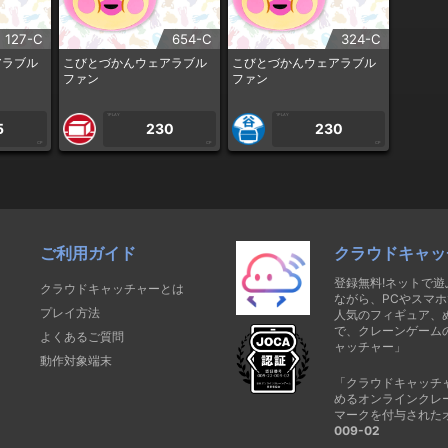
127-C
654-C
324-C
アラブル
こびとづかんウェアラブル
こびとづかんウェアラブル
ファン
ファン
1PLAY
1PLAY
5
230
230
CP
CP
CP
ご利用ガイド
クラウドキャッ
登録無料!ネットで
クラウドキャッチャーとは
ながら、PCやスマホ
プレイ方法
人気のフィギュア、
で、クレーンゲーム
よくあるご質問
ャッチャー」
動作対象端末
「クラウドキャッチ
めるオンラインクレ
マークを付与された
009-02