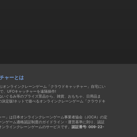
チャーとは
遊ぶオンラインクレーンゲーム「クラウドキャッチャー」自宅にい
で、UFOキャッチャーを遠隔操作!
ぬいぐるみ等のプライズ景品から、雑貨、おもちゃ、日用品ま
の決定版!ネットで遊べるオンラインクレーンゲーム「クラウドキ
ャー」は日本オンラインクレーンゲーム事業者協会（JOCA）の定
ーンゲーム適格認証制度のガイドライン・運営基準に則り、認証
オンラインクレーンゲームのサービスです。
認証番号: 009-22-