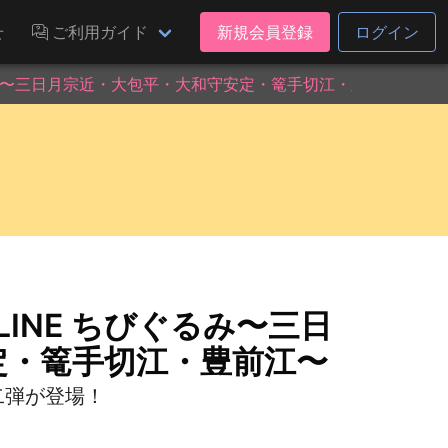
せ
ご利用ガイド
新規会員登録
ログイン
るみ〜三日月宗近・大包平・大和守安定・篭手切江・豊前江〜
INE ちびぐるみ〜三日
定・篭手切江・豊前江〜
二弾が登場！