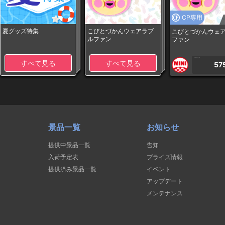
CP専用
夏グッズ特集
こびとづかんウェアラブ
こびとづかんウェ
ルファン
ファン
1PLAY
すべて見る
すべて見る
57
景品一覧
お知らせ
提供中景品一覧
告知
入荷予定表
プライズ情報
提供済み景品一覧
イベント
アップデート
メンテナンス