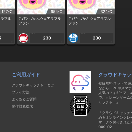
127-C
654-C
324-C
アラブル
こびとづかんウェアラブル
こびとづかんウェアラブル
ファン
ファン
1PLAY
1PLAY
5
230
230
CP
CP
CP
ご利用ガイド
クラウドキャッ
登録無料!ネットで
クラウドキャッチャーとは
ながら、PCやスマホ
プレイ方法
人気のフィギュア、
で、クレーンゲーム
よくあるご質問
ャッチャー」
動作対象端末
「クラウドキャッチ
めるオンラインクレ
マークを付与された
009-02