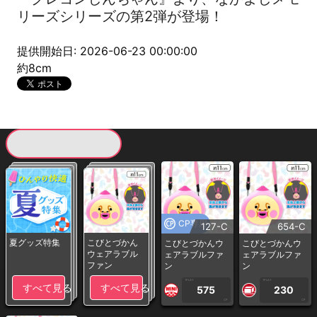
リーズシリーズの第2弾が登場！
提供開始日: 2026-06-23 00:00:00
約8cm
現在提供している景品一覧
CP専用
127-C
654-C
夏グッズ特集
こびとづかん
こびとづかんウ
こびとづかんウ
ウェアラブル
ェアラブルファ
ェアラブルファ
ファン
ン
ン
1PLAY
1PLAY
すべて見る
すべて見る
575
230
CP
CP