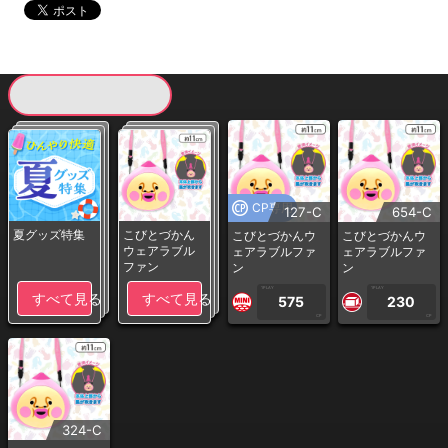
現在提供している景品一覧
CP専用
127-C
654-C
夏グッズ特集
こびとづかん
こびとづかんウ
こびとづかんウ
ウェアラブル
ェアラブルファ
ェアラブルファ
ファン
ン
ン
1PLAY
1PLAY
すべて見る
すべて見る
575
230
CP
CP
324-C