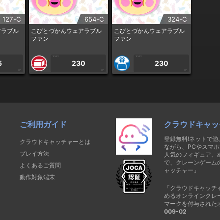
127-C
654-C
324-C
アラブル
こびとづかんウェアラブル
こびとづかんウェアラブル
ファン
ファン
1PLAY
1PLAY
5
230
230
CP
CP
CP
ご利用ガイド
クラウドキャッ
登録無料!ネットで
クラウドキャッチャーとは
ながら、PCやスマホ
プレイ方法
人気のフィギュア、
で、クレーンゲーム
よくあるご質問
ャッチャー」
動作対象端末
「クラウドキャッチ
めるオンラインクレ
マークを付与された
009-02