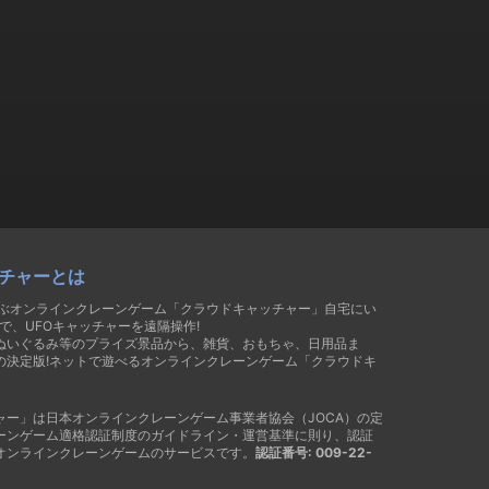
チャーとは
遊ぶオンラインクレーンゲーム「クラウドキャッチャー」自宅にい
で、UFOキャッチャーを遠隔操作!
ぬいぐるみ等のプライズ景品から、雑貨、おもちゃ、日用品ま
の決定版!ネットで遊べるオンラインクレーンゲーム「クラウドキ
ャー」は日本オンラインクレーンゲーム事業者協会（JOCA）の定
ーンゲーム適格認証制度のガイドライン・運営基準に則り、認証
オンラインクレーンゲームのサービスです。
認証番号: 009-22-