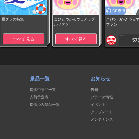
CP専用
夏グッズ特集
こびとづかんウェアラブ
こびとづかんウェ
ルファン
ファン
1PLAY
すべて見る
すべて見る
57
景品一覧
お知らせ
提供中景品一覧
告知
入荷予定表
プライズ情報
提供済み景品一覧
イベント
アップデート
メンテナンス