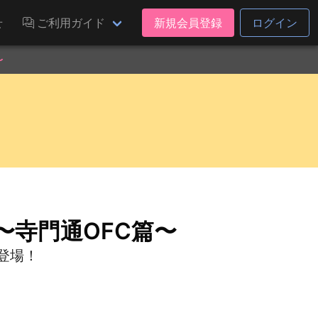
せ
ご利用ガイド
新規会員登録
ログイン
〜
〜寺門通OFC篇〜
登場！