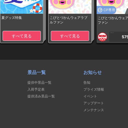
CP専用
夏グッズ特集
こびとづかんウェアラブ
こびとづかんウェ
ルファン
ファン
1PLAY
すべて見る
すべて見る
57
景品一覧
お知らせ
提供中景品一覧
告知
入荷予定表
プライズ情報
提供済み景品一覧
イベント
アップデート
メンテナンス