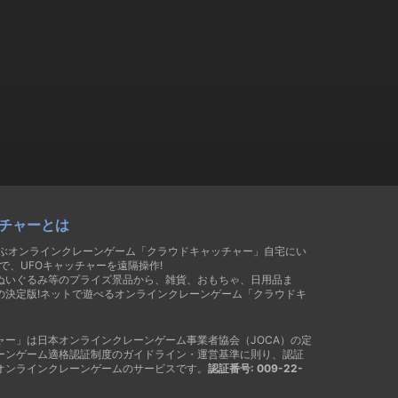
チャーとは
遊ぶオンラインクレーンゲーム「クラウドキャッチャー」自宅にい
で、UFOキャッチャーを遠隔操作!
ぬいぐるみ等のプライズ景品から、雑貨、おもちゃ、日用品ま
の決定版!ネットで遊べるオンラインクレーンゲーム「クラウドキ
ャー」は日本オンラインクレーンゲーム事業者協会（JOCA）の定
ーンゲーム適格認証制度のガイドライン・運営基準に則り、認証
オンラインクレーンゲームのサービスです。
認証番号: 009-22-