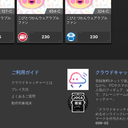
127-C
654-C
324-C
アラブル
こびとづかんウェアラブル
こびとづかんウェアラブル
ファン
ファン
1PLAY
1PLAY
5
230
230
CP
CP
CP
ご利用ガイド
クラウドキャッ
登録無料!ネットで
クラウドキャッチャーとは
ながら、PCやスマホ
プレイ方法
人気のフィギュア、
で、クレーンゲーム
よくあるご質問
ャッチャー」
動作対象端末
「クラウドキャッチ
めるオンラインクレ
マークを付与された
009-02