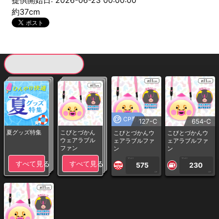
提供開始日: 2026-06-23 00:00:00
約37cm
現在提供している景品一覧
CP専用
127-C
654-C
夏グッズ特集
こびとづかん
こびとづかんウ
こびとづかんウ
ウェアラブル
ェアラブルファ
ェアラブルファ
ファン
ン
ン
1PLAY
1PLAY
すべて見る
すべて見る
575
230
CP
CP