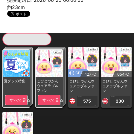
提供開始日: 2026-06-23 00:00:00
約23cm
現在提供している景品一覧
CP専用
127-C
654-C
夏グッズ特集
こびとづかん
こびとづかんウ
こびとづかんウ
ウェアラブル
ェアラブルファ
ェアラブルファ
ファン
ン
ン
1PLAY
1PLAY
すべて見る
すべて見る
575
230
CP
CP