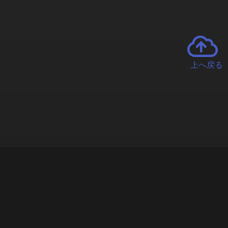
上へ戻る
チャーとは
遊ぶオンラインクレーンゲーム「クラウドキャッチャー」自宅にい
で、UFOキャッチャーを遠隔操作!