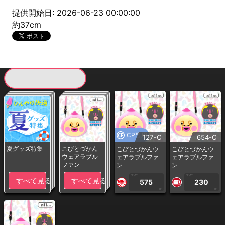
提供開始日: 2026-06-23 00:00:00
約37cm
現在提供している景品一覧
CP専用
127-C
654-C
夏グッズ特集
こびとづかん
こびとづかんウ
こびとづかんウ
ウェアラブル
ェアラブルファ
ェアラブルファ
ファン
ン
ン
1PLAY
1PLAY
すべて見る
すべて見る
575
230
CP
CP