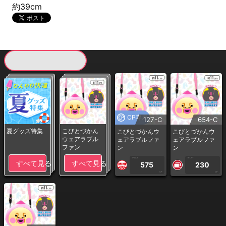
約39cm
現在提供している景品一覧
CP専用
127-C
654-C
夏グッズ特集
こびとづかん
こびとづかんウ
こびとづかんウ
ウェアラブル
ェアラブルファ
ェアラブルファ
ファン
ン
ン
1PLAY
1PLAY
すべて見る
すべて見る
575
230
CP
CP