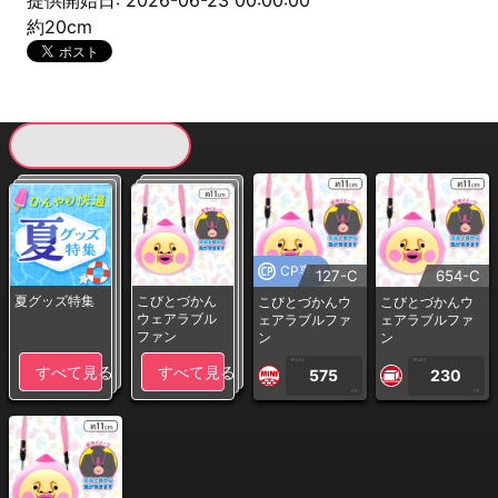
提供開始日: 2026-06-23 00:00:00
約20cm
現在提供している景品一覧
CP専用
127-C
654-C
夏グッズ特集
こびとづかん
こびとづかんウ
こびとづかんウ
ウェアラブル
ェアラブルファ
ェアラブルファ
ファン
ン
ン
1PLAY
1PLAY
すべて見る
すべて見る
575
230
CP
CP