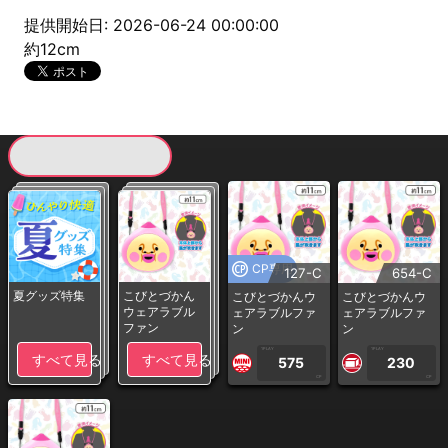
提供開始日: 2026-06-24 00:00:00
約12cm
現在提供している景品一覧
CP専用
127-C
654-C
夏グッズ特集
こびとづかん
こびとづかんウ
こびとづかんウ
ウェアラブル
ェアラブルファ
ェアラブルファ
ファン
ン
ン
1PLAY
1PLAY
すべて見る
すべて見る
575
230
CP
CP