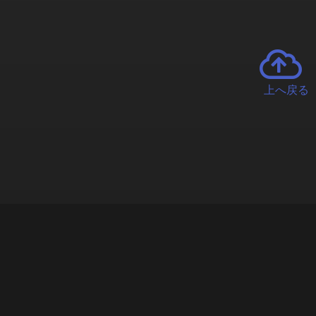
上へ戻る
チャーとは
遊ぶオンラインクレーンゲーム「クラウドキャッチャー」自宅にい
で、UFOキャッチャーを遠隔操作!