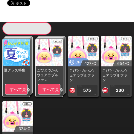
現在提供している景品一覧
CP専用
127-C
654-C
夏グッズ特集
こびとづかん
こびとづかんウ
こびとづかんウ
ウェアラブル
ェアラブルファ
ェアラブルファ
ファン
ン
ン
1PLAY
1PLAY
すべて見る
すべて見る
575
230
CP
CP
324-C