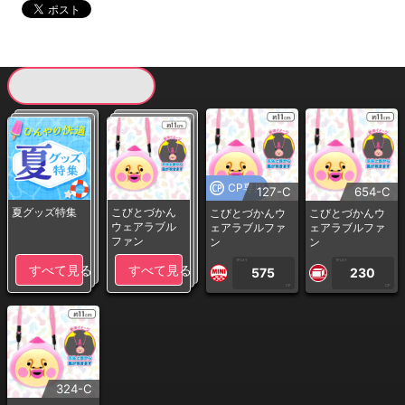
現在提供している景品一覧
CP専用
127-C
654-C
夏グッズ特集
こびとづかん
こびとづかんウ
こびとづかんウ
ウェアラブル
ェアラブルファ
ェアラブルファ
ファン
ン
ン
1PLAY
1PLAY
すべて見る
すべて見る
575
230
CP
CP
324-C