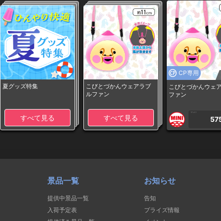
CP専用
夏グッズ特集
こびとづかんウェアラブ
こびとづかんウェ
ルファン
ファン
1PLAY
すべて見る
すべて見る
57
景品一覧
お知らせ
提供中景品一覧
告知
入荷予定表
プライズ情報