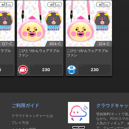
127-C
654-C
324-C
アラブル
こびとづかんウェアラブル
こびとづかんウェアラブル
ファン
ファン
1PLAY
1PLAY
5
230
230
CP
CP
CP
ご利用ガイド
クラウドキャッ
登録無料!ネットで
クラウドキャッチャーとは
ながら、PCやスマホ
プレイ方法
人気のフィギュア、
で、クレーンゲーム