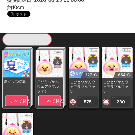
提供開始日: 2026-06-25 00:00:00
約10cm
現在提供している景品一覧
CP専用
127-C
654-C
夏グッズ特集
こびとづかん
こびとづかんウ
こびとづかんウ
ウェアラブル
ェアラブルファ
ェアラブルファ
ファン
ン
ン
1PLAY
1PLAY
すべて見る
すべて見る
575
230
CP
CP