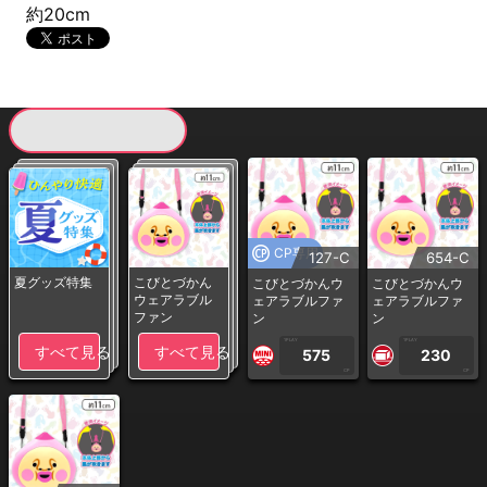
約20cm
現在提供している景品一覧
CP専用
127-C
654-C
夏グッズ特集
こびとづかん
こびとづかんウ
こびとづかんウ
ウェアラブル
ェアラブルファ
ェアラブルファ
ファン
ン
ン
1PLAY
1PLAY
すべて見る
すべて見る
575
230
CP
CP