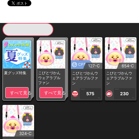
現在提供している景品一覧
CP専用
127-C
654-C
夏グッズ特集
こびとづかん
こびとづかんウ
こびとづかんウ
ウェアラブル
ェアラブルファ
ェアラブルファ
ファン
ン
ン
1PLAY
1PLAY
すべて見る
すべて見る
575
230
CP
CP
324-C