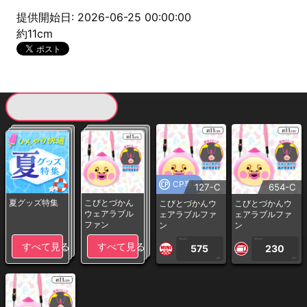
提供開始日: 2026-06-25 00:00:00
約11cm
現在提供している景品一覧
CP専用
127-C
654-C
夏グッズ特集
こびとづかん
こびとづかんウ
こびとづかんウ
ウェアラブル
ェアラブルファ
ェアラブルファ
ファン
ン
ン
1PLAY
1PLAY
すべて見る
すべて見る
575
230
CP
CP